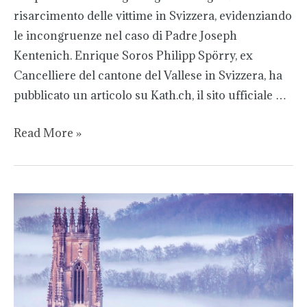
risarcimento delle vittime in Svizzera, evidenziando
le incongruenze nel caso di Padre Joseph
Kentenich. Enrique Soros Philipp Spörry, ex
Cancelliere del cantone del Vallese in Svizzera, ha
pubblicato un articolo su Kath.ch, il sito ufficiale …
Read More »
L’enquête
sur
les
abus
sexuels
dans