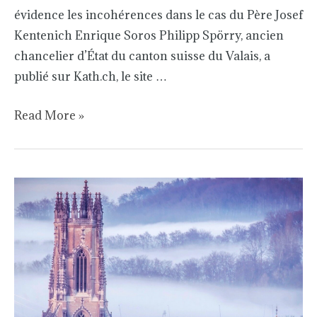
évidence les incohérences dans le cas du Père Josef
Kentenich Enrique Soros Philipp Spörry, ancien
chancelier d’État du canton suisse du Valais, a
publié sur Kath.ch, le site …
Read More »
Die
Aufklärung
sexuellen
Missbrauchs
in
der
Kirche