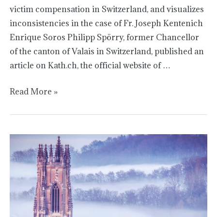
victim compensation in Switzerland, and visualizes
inconsistencies in the case of Fr. Joseph Kentenich
Enrique Soros Philipp Spörry, former Chancellor
of the canton of Valais in Switzerland, published an
article on Kath.ch, the official website of …
Read More »
La
investigación
de
abusos
sexuales
en