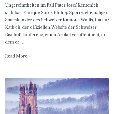
Ungereimtheiten im Fall Pater Josef Kentenich
sichtbar Enrique Soros Philipp Spörry, ehemaliger
Staatskanzler des Schweizer Kantons Wallis, hat auf
Kath.ch, der offiziellen Website der Schweizer
Bischofskonferenz, einen Artikel veröffentlicht, in
dem er …
Read More »
The
investigation
of
sexual
abuse