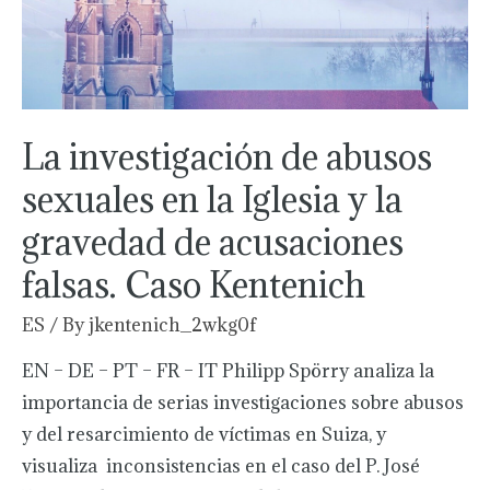
la
Iglesia
y
la
gravedad
La investigación de abusos
de
sexuales en la Iglesia y la
acusaciones
gravedad de acusaciones
falsas.
Caso
falsas. Caso Kentenich
Kentenich
ES
/ By
jkentenich_2wkg0f
EN – DE – PT – FR – IT Philipp Spörry analiza la
importancia de serias investigaciones sobre abusos
y del resarcimiento de víctimas en Suiza, y
visualiza inconsistencias en el caso del P. José