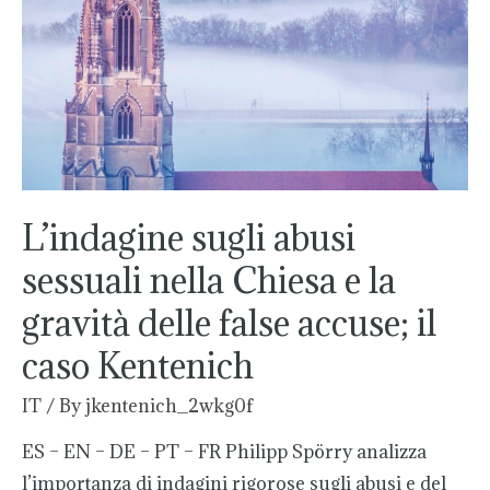
sessuali
nella
Chiesa
e
la
gravità
delle
false
L’indagine sugli abusi
accuse;
sessuali nella Chiesa e la
il
gravità delle false accuse; il
caso
Kentenich
caso Kentenich
IT
/ By
jkentenich_2wkg0f
ES – EN – DE – PT – FR Philipp Spörry analizza
l’importanza di indagini rigorose sugli abusi e del