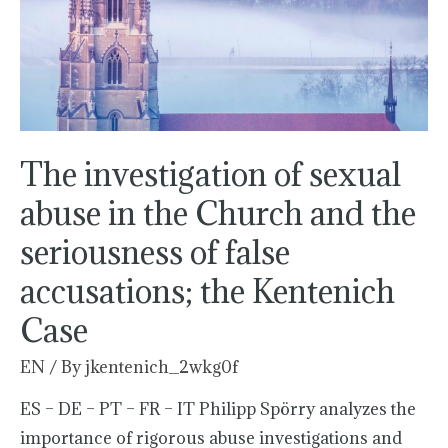
in
the
Church
and
the
seriousness
The investigation of sexual
of
abuse in the Church and the
false
seriousness of false
accusations;
the
accusations; the Kentenich
Kentenich
Case
Case
EN
/ By
jkentenich_2wkg0f
ES – DE – PT – FR – IT Philipp Spörry analyzes the
importance of rigorous abuse investigations and