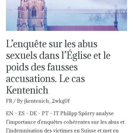
l’Église
et
le
poids
des
L’enquête sur les abus
fausses
sexuels dans l’Église et le
accusations.
poids des fausses
Le
cas
accusations. Le cas
Kentenich
Kentenich
FR
/ By
jkentenich_2wkg0f
EN – ES – DE – PT – IT Philipp Spörry analyse
l’importance d’enquêtes cohérentes sur les abus et
l’indemnisation des victimes en Suisse et met en