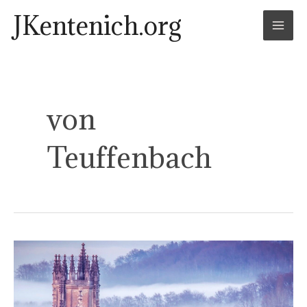
Skip
Mai
JKentenich.org
to
Men
content
von
Teuffenbach
L’indagine
sugli
abusi