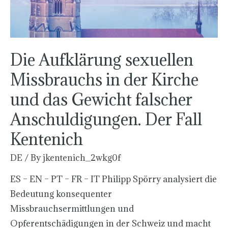
und
das
Gewicht
falscher
Die Aufklärung sexuellen
Anschuldigungen. Der
Missbrauchs in der Kirche
Fall
und das Gewicht falscher
Kentenich
Anschuldigungen. Der Fall
Kentenich
DE
/ By
jkentenich_2wkg0f
ES – EN – PT – FR – IT Philipp Spörry analysiert die
Bedeutung konsequenter
Missbrauchsermittlungen und
Opferentschädigungen in der Schweiz und macht