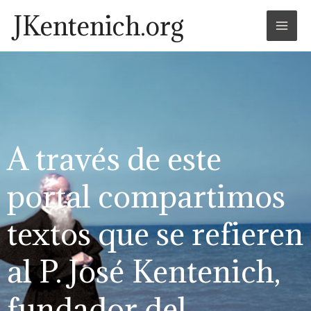
Skip
Mai
JKentenich.org
to
Men
content
A través de este
portal compartimos
textos que se refieren
al P. José Kentenich,
fundador del