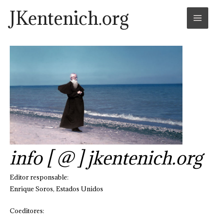
Skip
Mai
JKentenich.org
to
Men
content
info [ @ ] jkentenich.org
Editor responsable:
Enrique Soros, Estados Unidos
Coeditores: