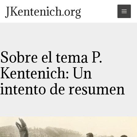
Skip
Post
Mai
JKentenich.org
to
navigation
Men
content
Sobre el tema P.
Kentenich: Un
intento de resumen