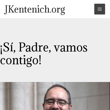
Skip
Post
Mai
JKentenich.org
to
navigation
Men
content
¡Sí, Padre, vamos
contigo!